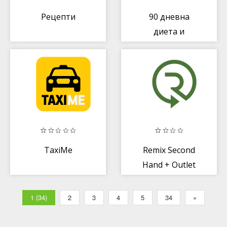
Рецепти
90 дневна
диета и
почивка
TaxiMe
Remix Second
Hand + Outlet
1 (34)
2
3
4
5
34
»