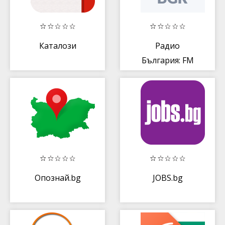
Каталози
Радио
България: FM
радио,
безплатно
онлайн радио
Опознай.bg
JOBS.bg