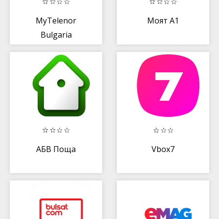
MyTelenor
Моят А1
Bulgaria
АБВ Поща
Vbox7