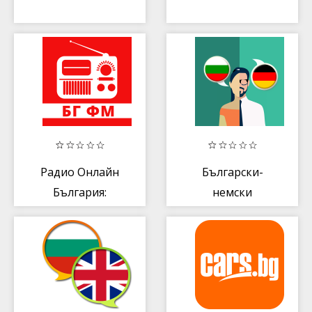
Радио Онлайн
Български-
България:
немски
Българските
Преводач
радиостанции