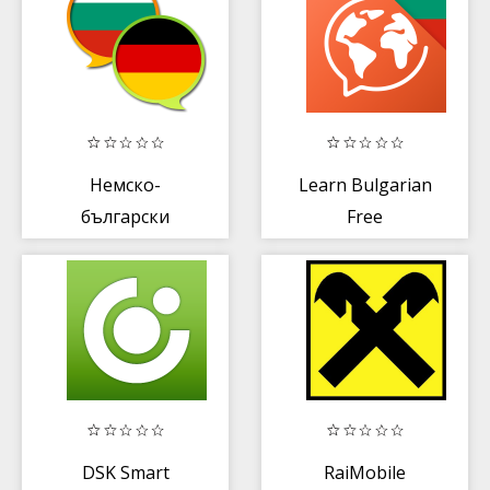
Немско-
Learn Bulgarian
български
Free
речник Free
DSK Smart
RaiMobile