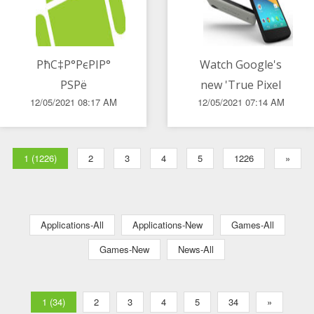
РћС‡Р°РєРІР°
Watch Google's
РЅРё
new 'True Pixel
12/05/2021 08:17 AM
12/05/2021 07:14 AM
РёР·РЅРµРЅР°РґР°
Stories'
РІ СЃРµР»С„Рё
promotional
РєР°РјРµСЂР°С‚Р°
videos
1 (1226)
2
3
4
5
1226
»
РЅР° Samsung
Galaxy Z Fold3
Applications-All
Applications-New
Games-All
Games-New
News-All
1 (34)
2
3
4
5
34
»