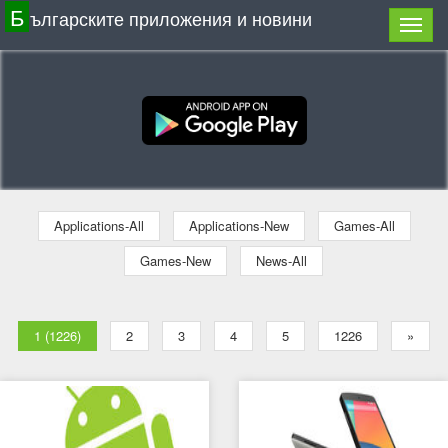
Б
ългарските приложения и новини
Applications-All
Applications-New
Games-All
Games-New
News-All
1 (1226)
2
3
4
5
1226
»